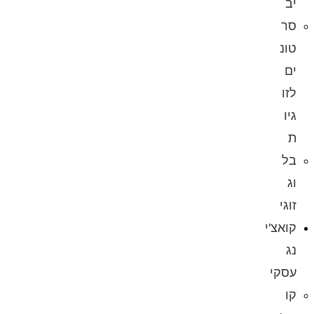
יב
סר
טונ
ים
לזו
גיו
ת
בל
וג
זוגי
קואצ'י
נג
עסקי
קו