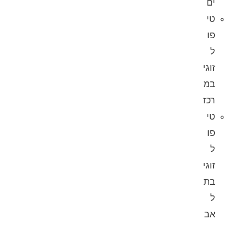
ים
טי
פו
ל
זוגי
במ
רכז
טי
פו
ל
זוגי
בת
ל
אב