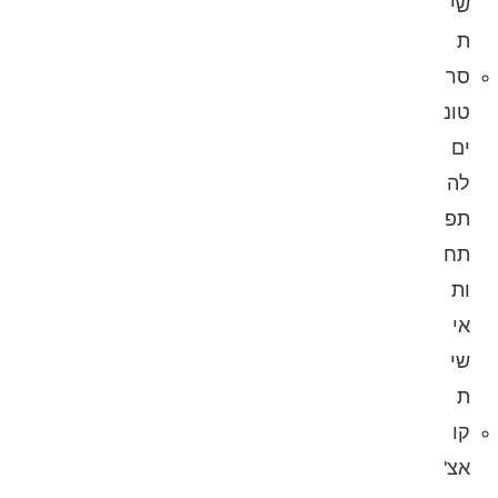
שי
ת
סר
טונ
ים
לה
תפ
תח
ות
אי
שי
ת
קו
אצ'