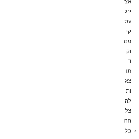
אצ'
ינג
עס
קי
ממ
וק
ד
תו
צא
ות
לה
צל
חה
בל