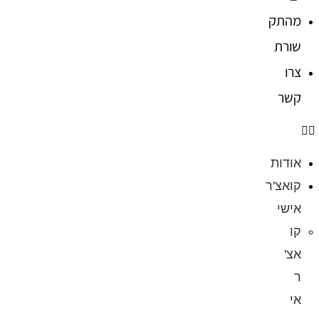
מהתק
שורת
צרו
קשר
אודות
קואצ'ר
אישי
קו
אצ'
ר
אי