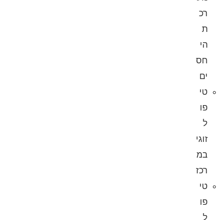
רכ
ת
הי
חס
ים
טי
פו
ל
זוגי
במ
רכז
טי
פו
ל