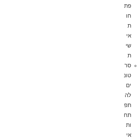
פת
חו
ת
אי
שי
ת
סר
טונ
ים
לה
תפ
תח
ות
אי