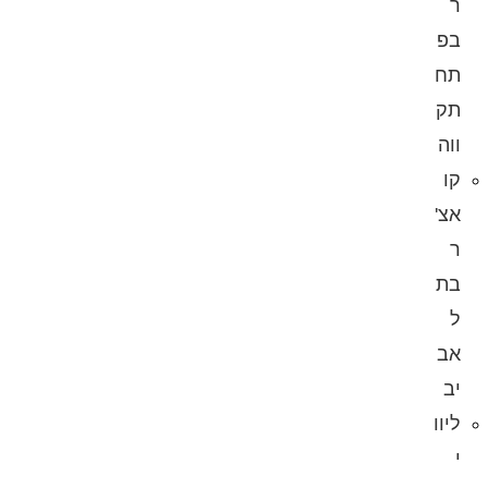
ר
בפ
תח
תק
ווה
קו
אצ'
ר
בת
ל
אב
יב
ליוו
י