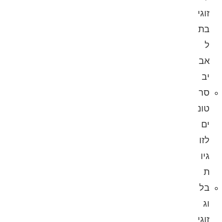
זוגי
בת
ל
אב
יב
סר
טונ
ים
לזו
גיו
ת
בל
וג
זוגי