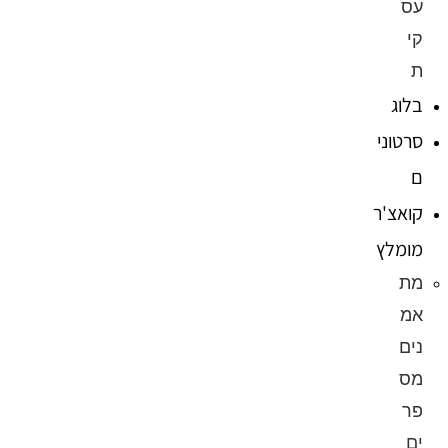
עס
קי
ת
בלוג
סרטוני
ם
קואצ'ר
מומלץ
מת
אמ
נים
מס
פר
ים