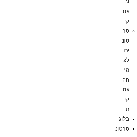
וג
עס
קי
סר
טונ
ים
לצ
מי
חה
עס
קי
ת
בלוג
סרטונ