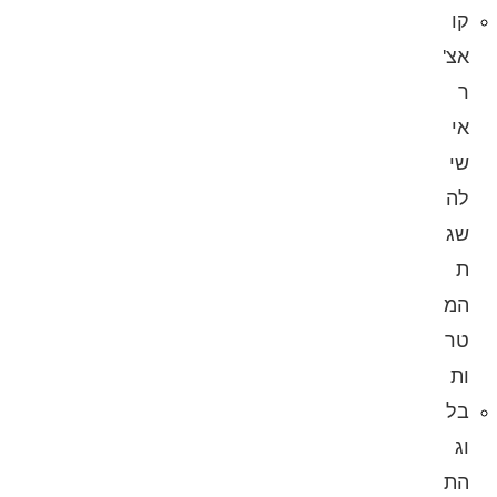
קו
אצ'
ר
אי
שי
לה
שג
ת
המ
טר
ות
בל
וג
הת