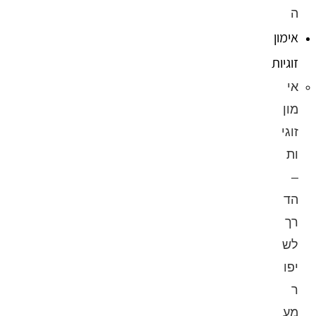
ה
אימון
זוגיות
אי
מון
זוגי
ות
–
הד
רך
לש
יפו
ר
מע