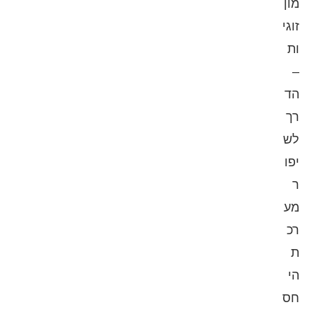
מון
זוגי
ות
–
הד
רך
לש
יפו
ר
מע
רכ
ת
הי
חס