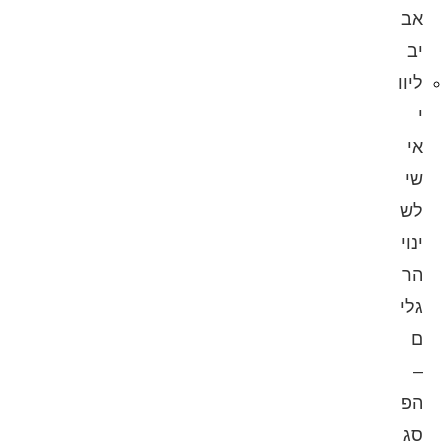
אב
יב
ליוו
י
אי
שי
לש
ינוי
הר
גלי
ם
–
הפ
סג