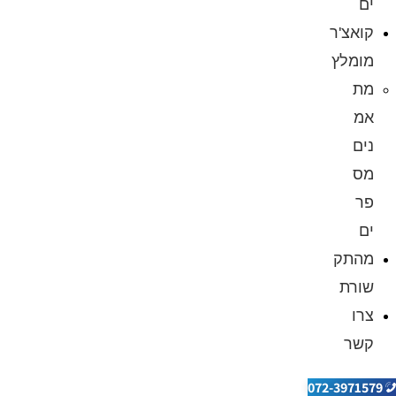
ים
קואצ'ר
מומלץ
מת
אמ
נים
מס
פר
ים
מהתק
שורת
צרו
קשר
072-3971579