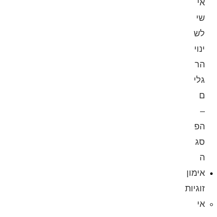
אי
שי
לש
ינוי
הר
גלי
ם
–
הפ
סג
ה
אימון
זוגיות
אי