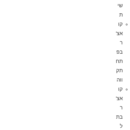
שי
ת
קו
אצ'
ר
בפ
תח
תק
ווה
קו
אצ'
ר
בת
ל