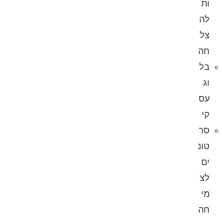
ות
לה
צל
חה
בל
וג
עס
קי
סר
טונ
ים
לצ
מי
חה