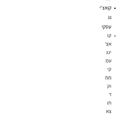
קואצ'י
נג
עסקי
קו
אצ'
ינג
עס
קי
ממ
וק
ד
תו
צא