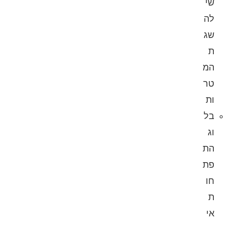
שי
לה
שג
ת
המ
טר
ות
בל
וג
הת
פת
חו
ת
אי