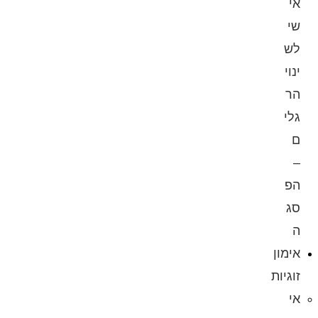
אי
שי
לש
ינוי
הר
גלי
ם
–
הפ
סג
ה
אימון
זוגיות
אי