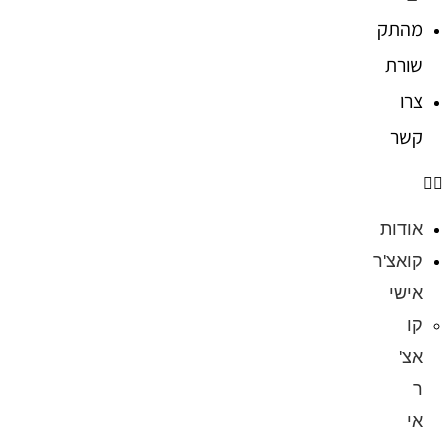
מהתק
שורת
צרו
קשר
אודות
קואצ'ר
אישי
קו
אצ'
ר
אי