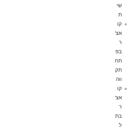
שי
ת
קו
אצ'
ר
בפ
תח
תק
ווה
קו
אצ'
ר
בת
ל