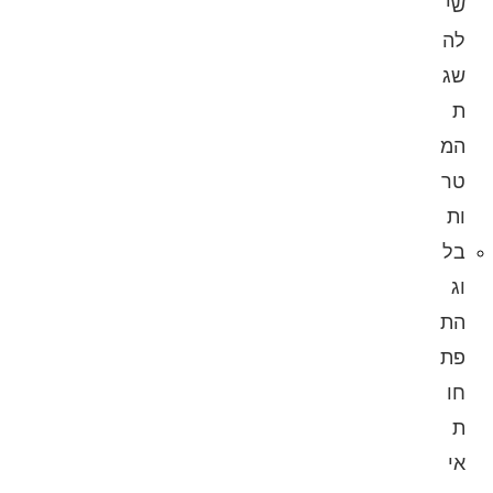
שי
לה
שג
ת
המ
טר
ות
בל
וג
הת
פת
חו
ת
אי