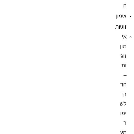
ה
אימון
זוגיות
אי
מון
זוגי
ות
–
הד
רך
לש
יפו
ר
מע