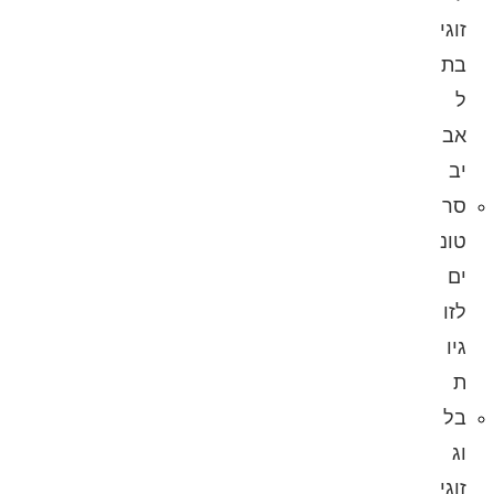
זוגי
בת
ל
אב
יב
סר
טונ
ים
לזו
גיו
ת
בל
וג
זוגי