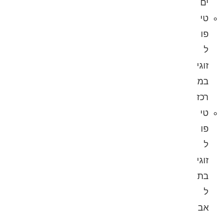
ים
טי
פו
ל
זוגי
במ
רכז
טי
פו
ל
זוגי
בת
ל
אב