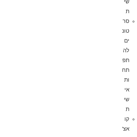
שי
ת
סר
טונ
ים
לה
תפ
תח
ות
אי
שי
ת
קו
אצ'