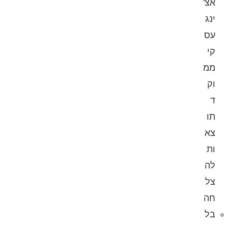
אצ'
ינג
עס
קי
ממ
וק
ד
תו
צא
ות
לה
צל
חה
בל