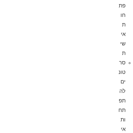
פת
חו
ת
אי
שי
ת
סר
טונ
ים
לה
תפ
תח
ות
אי