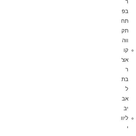
ר
בפ
תח
תק
ווה
קו
אצ'
ר
בת
ל
אב
יב
ליוו
י