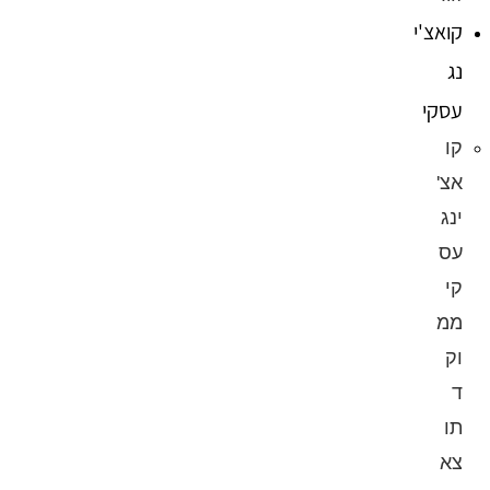
קואצ'י
נג
עסקי
קו
אצ'
ינג
עס
קי
ממ
וק
ד
תו
צא