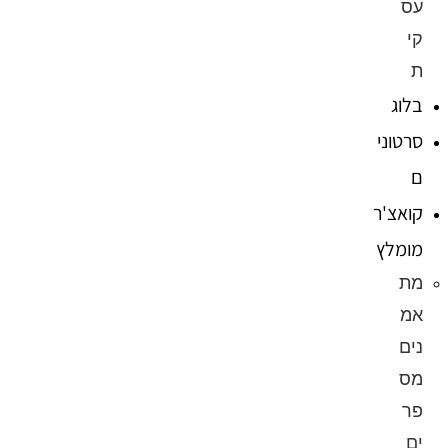
עס
קי
ת
בלוג
סרטוני
ם
קואצ'ר
מומלץ
מת
אמ
נים
מס
פר
ים