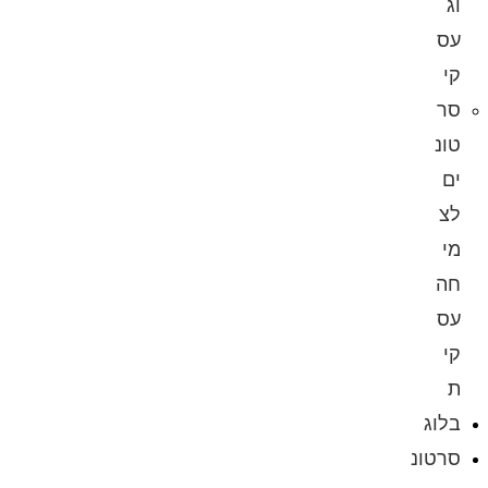
וג
עס
קי
סר
טונ
ים
לצ
מי
חה
עס
קי
ת
בלוג
סרטונ