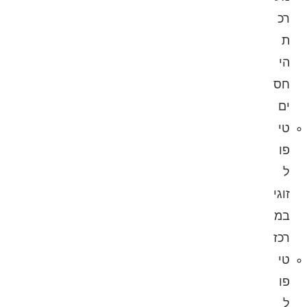
רכ
ת
הי
חס
ים
טי
פו
ל
זוגי
במ
רכז
טי
פו
ל