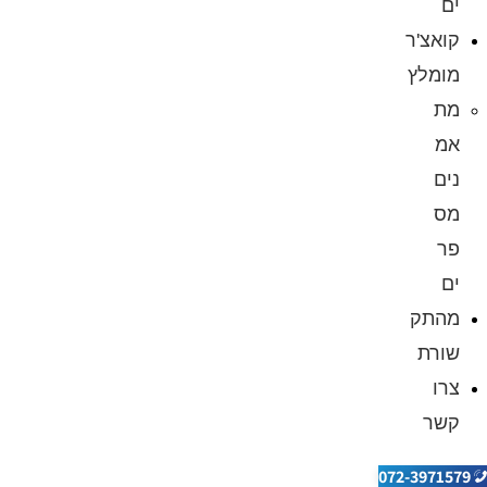
ים
קואצ'ר
מומלץ
מת
אמ
נים
מס
פר
ים
מהתק
שורת
צרו
קשר
072-3971579