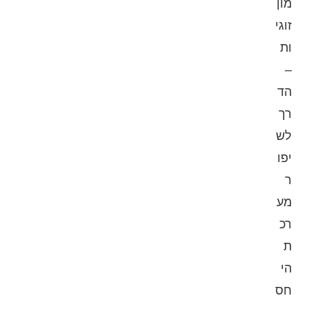
מון
זוגי
ות
–
הד
רך
לש
יפו
ר
מע
רכ
ת
הי
חס