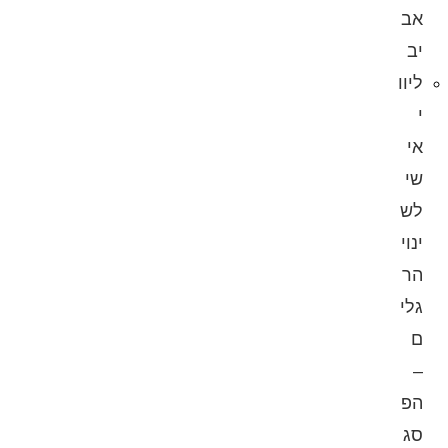
אב
יב
ליוו
י
אי
שי
לש
ינוי
הר
גלי
ם
–
הפ
סג