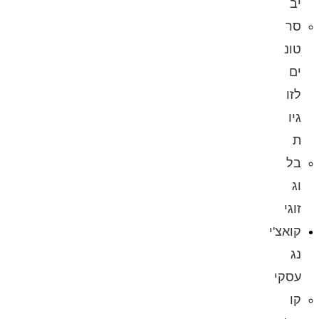
יב
סר
טונ
ים
לזו
גיו
ת
בל
וג
זוגי
קואצ'י
נג
עסקי
קו