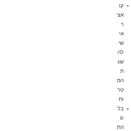
קו
אצ'
ר
אי
שי
לה
שג
ת
המ
טר
ות
בל
וג
הת