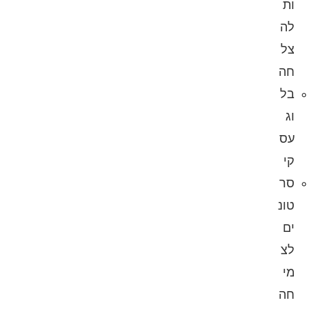
ות
לה
צל
חה
בל
וג
עס
קי
סר
טונ
ים
לצ
מי
חה