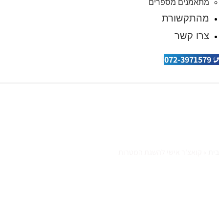
מתאמנים מספרים
מהתקשורת
צרו קשר
072-3971579
קואצ'ר אישי להשגת ה
בית
»
קואצ'ר אישי להשגת המטרות
אימונים בשיטת קוא