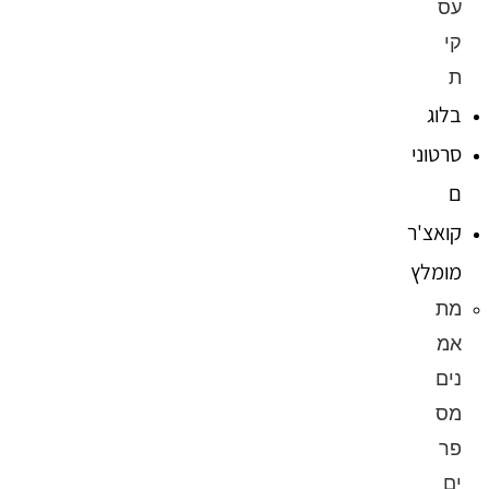
עס
קי
ת
בלוג
סרטוני
ם
קואצ'ר
מומלץ
מת
אמ
נים
מס
פר
ים