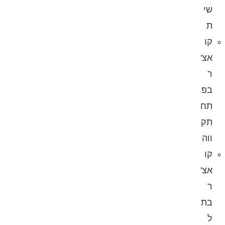
שי
ת
קו
אצ'
ר
בפ
תח
תק
ווה
קו
אצ'
ר
בת
ל