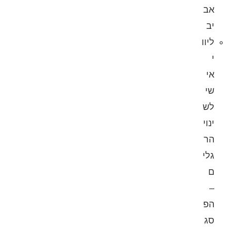
אב
יב
ליוו
י
אי
שי
לש
ינוי
הר
גלי
ם
–
הפ
סג