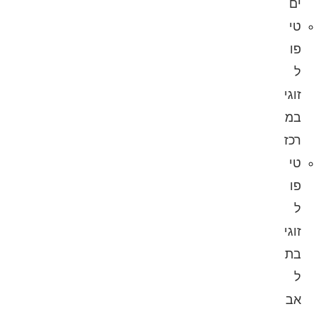
ים
טי
פו
ל
זוגי
במ
רכז
טי
פו
ל
זוגי
בת
ל
אב