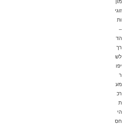
מון
זוגי
ות
–
הד
רך
לש
יפו
ר
מע
רכ
ת
הי
חס