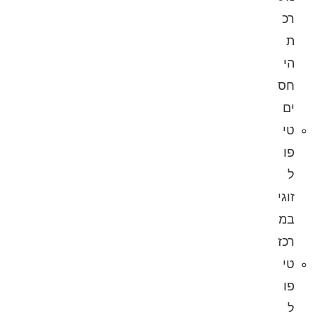
רכ
ת
הי
חס
ים
טי
פו
ל
זוגי
במ
רכז
טי
פו
ל