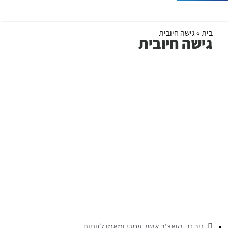
בית
»
גישה חיובית
גישה חיובית
ניר זר, קואצ'ר אישי, עסקי ומאמן לזוגיות