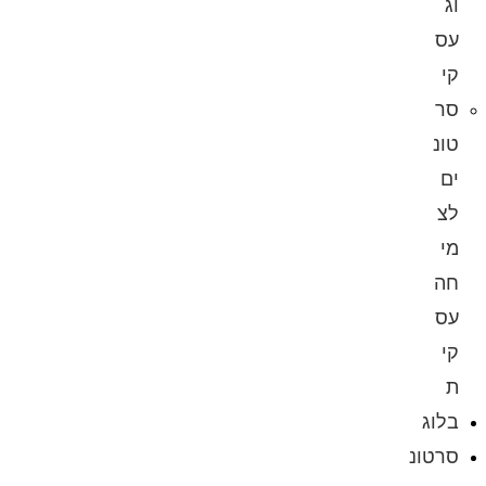
וג
עס
קי
סר
טונ
ים
לצ
מי
חה
עס
קי
ת
בלוג
סרטונ