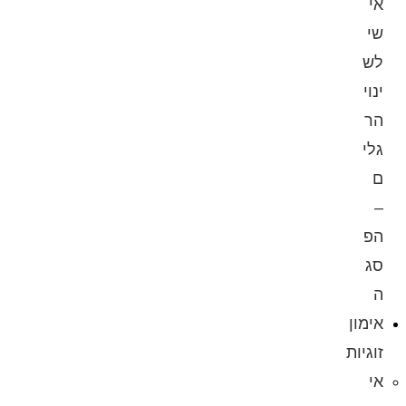
אי
שי
לש
ינוי
הר
גלי
ם
–
הפ
סג
ה
אימון
זוגיות
אי