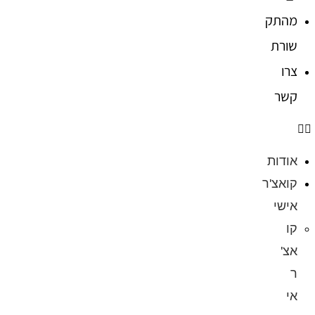
מהתק
שורת
צרו
קשר
אודות
קואצ'ר
אישי
קו
אצ'
ר
אי