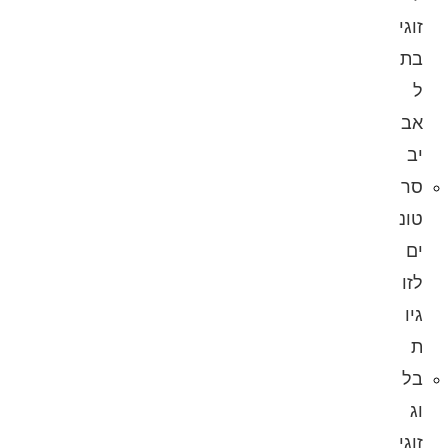
זוגי
בת
ל
אב
יב
סר
טונ
ים
לזו
גיו
ת
בל
וג
זוגי