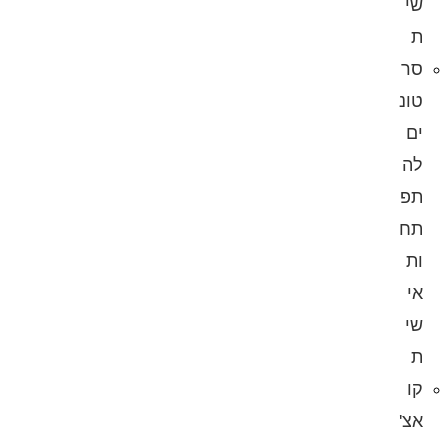
שי
ת
סר
טונ
ים
לה
תפ
תח
ות
אי
שי
ת
קו
אצ'