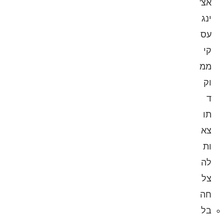
אצ'
ינג
עס
קי
ממ
וק
ד
תו
צא
ות
לה
צל
חה
בל