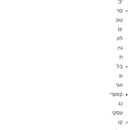
יב
סר
טונ
ים
לזו
גיו
ת
בל
וג
זוגי
קואצ'י
נג
עסקי
קו