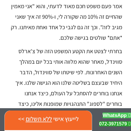
אמר פעם משפט חכם מאוד לדעתי, והוא "אני מאמין
שהחיים זה 10% מה שקורה לי, ו-90% זה איך שאני
מגיב לזה". וכך זה גם לגבי כל אחד ואחת מאיתנו. רק
*אתם* שולטים בגישה שלכם.
בחרתי לצטט את הקטע המשפט הזה של צ'ארלס
סווינדל, מאחר שהוא מלווה אותי בכל יום במהלך
השנים האחרונות. לפי שיטתו של סווינדול, הדבר
היחיד שבעצם בשליטה שלנו הוא הגישה שלנו. איך
אנחנו בוחרים להסתכל על העולם, כיצד אנחנו
בוחרים "לספוג" התנהגויות שמופנות אלינו, כיצד
אנחנו בוחרים לראות את מה שקורה לנו וכדומה.
WhatsApp
לייעוץ אישי
ללא תשלום
>>
072-3971579