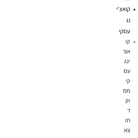
קואצ'י
נג
עסקי
קו
אצ'
ינג
עס
קי
ממ
וק
ד
תו
צא