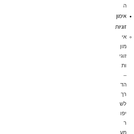
ה
אימון
זוגיות
אי
מון
זוגי
ות
–
הד
רך
לש
יפו
ר
מע