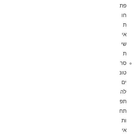
פת
חו
ת
אי
שי
ת
סר
טונ
ים
לה
תפ
תח
ות
אי