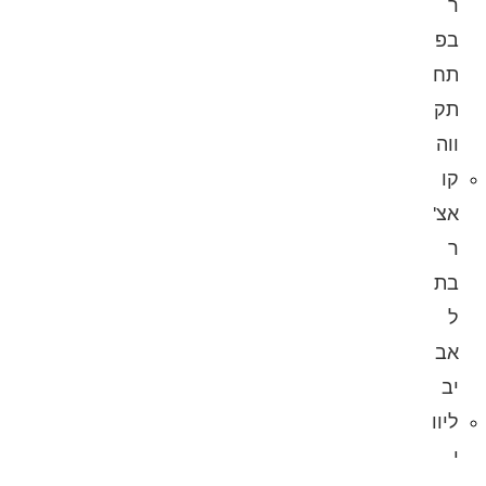
ר
בפ
תח
תק
ווה
קו
אצ'
ר
בת
ל
אב
יב
ליוו
י