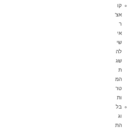
קו
אצ'
ר
אי
שי
לה
שג
ת
המ
טר
ות
בל
וג
הת