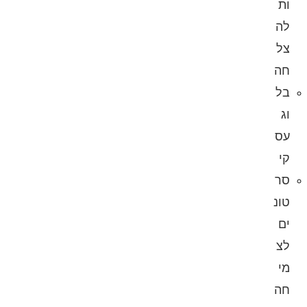
ות
לה
צל
חה
בל
וג
עס
קי
סר
טונ
ים
לצ
מי
חה