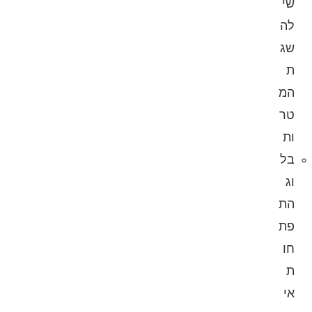
שי
לה
שג
ת
המ
טר
ות
בל
וג
הת
פת
חו
ת
אי