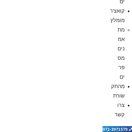
ים
קואצ'ר
מומלץ
מת
אמ
נים
מס
פר
ים
מהתק
שורת
צרו
קשר
072-3971579