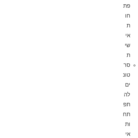
פת
חו
ת
אי
שי
ת
סר
טונ
ים
לה
תפ
תח
ות
אי