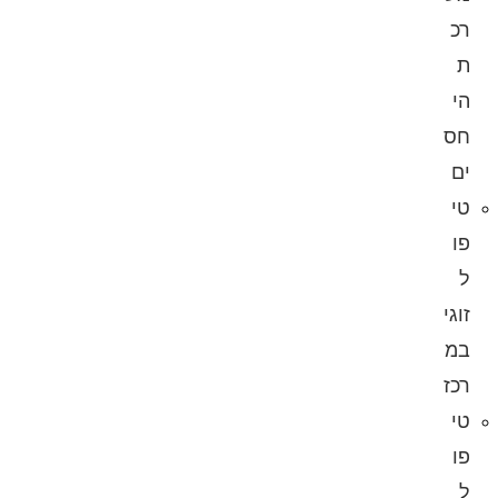
רכ
ת
הי
חס
ים
טי
פו
ל
זוגי
במ
רכז
טי
פו
ל