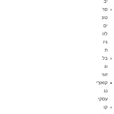
יב
סר
טונ
ים
לזו
גיו
ת
בל
וג
זוגי
קואצ'י
נג
עסקי
קו