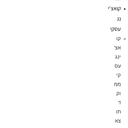
קואצ'י
נג
עסקי
קו
אצ'
ינג
עס
קי
ממ
וק
ד
תו
צא