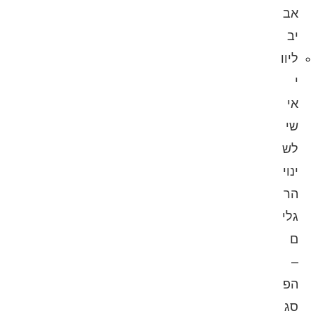
אב
יב
ליוו
י
אי
שי
לש
ינוי
הר
גלי
ם
–
הפ
סג