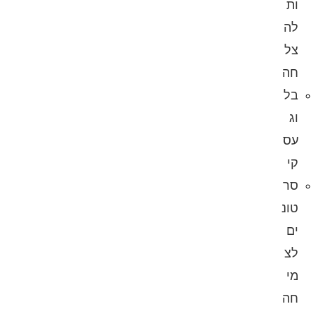
ות
לה
צל
חה
בל
וג
עס
קי
סר
טונ
ים
לצ
מי
חה