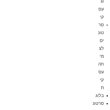
וג
עס
קי
סר
טונ
ים
לצ
מי
חה
עס
קי
ת
בלוג
סרטונ