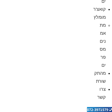
ים
קואצ'ר
מומלץ
מת
אמ
נים
מס
פר
ים
מהתק
שורת
צרו
קשר
072-3971579