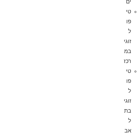
ים
טי
פו
ל
זוגי
במ
רכז
טי
פו
ל
זוגי
בת
ל
אב