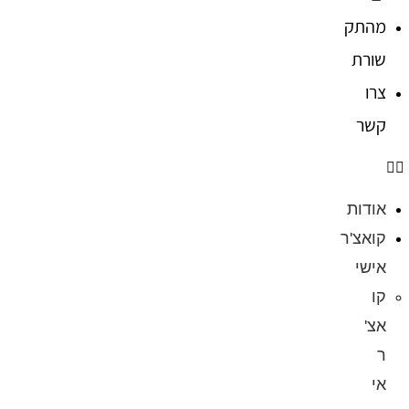
מהתק
שורת
צרו
קשר
אודות
קואצ'ר
אישי
קו
אצ'
ר
אי