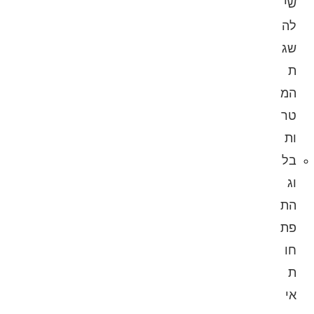
שי
לה
שג
ת
המ
טר
ות
בל
וג
הת
פת
חו
ת
אי