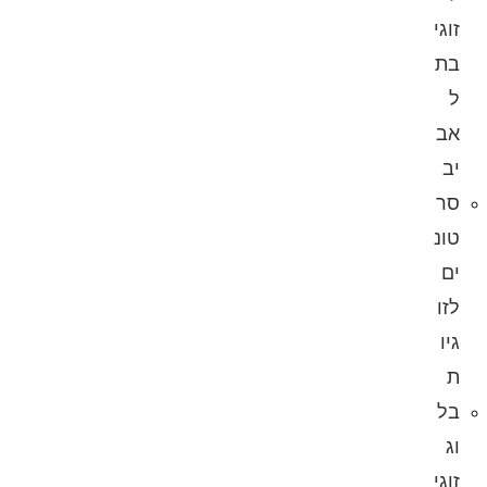
זוגי
בת
ל
אב
יב
סר
טונ
ים
לזו
גיו
ת
בל
וג
זוגי