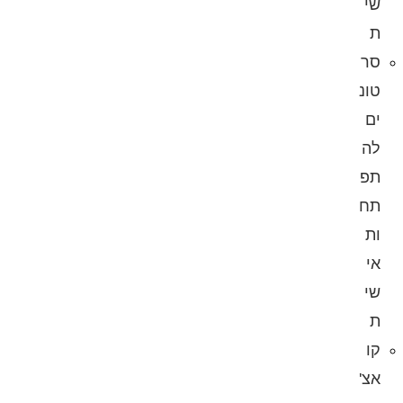
שי
ת
סר
טונ
ים
לה
תפ
תח
ות
אי
שי
ת
קו
אצ'