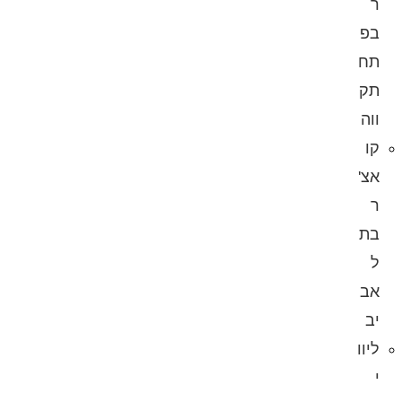
ר
בפ
תח
תק
ווה
קו
אצ'
ר
בת
ל
אב
יב
ליוו
י