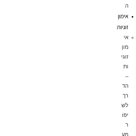
ה
אימון
זוגיות
אי
מון
זוגי
ות
–
הד
רך
לש
יפו
ר
מע