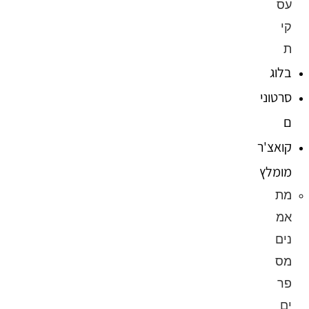
עס
קי
ת
בלוג
סרטוני
ם
קואצ'ר
מומלץ
מת
אמ
נים
מס
פר
ים