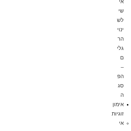
אי
שי
לש
ינוי
הר
גלי
ם
–
הפ
סג
ה
אימון
זוגיות
אי