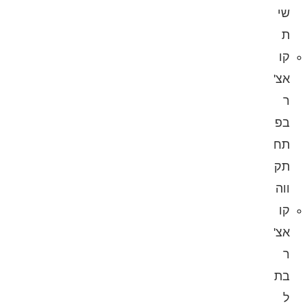
שי
ת
קו
אצ'
ר
בפ
תח
תק
ווה
קו
אצ'
ר
בת
ל