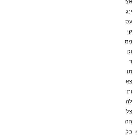
אצ'
ינג
עס
קי
ממ
וק
ד
תו
צא
ות
לה
צל
חה
בל