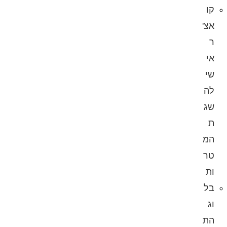
קו
אצ'
ר
אי
שי
לה
שג
ת
המ
טר
ות
בל
וג
הת