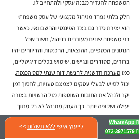
המשפחה להגדיר מבנה עסקי ולהתחייב לו.
חלק בלתי נפרד מניהול מקצועי של עסק משפחתי
הוא יצירת סדר גם בצד הפיננסי והחשבונאי. כאשר
בני משפחה שונים מעורבים בניהול, חשוב שכל
הנתונים הכספיים, ההוצאות, ההכנסות והדיווחים יהיו
ברורים, מסודרים ונגישים. שימוש בכלים דיגיטליים,
כמו
מערכת חדשנית להגשת דוח שנתי למס הכנסה
,
יכול לסייע לבעלי עסקים לצמצם טעויות, לחסוך זמן
יקר ולנהל את החובות השוטפות מול הרשויות בצורה
יעילה ושקופה יותר. כך העסק מתנהל לא רק מתוך
אמון משפחתי, אלא גם מתוך בקרה, אחריות וסדר
WhatsApp
לייעוץ אישי
ללא תשלום
>>
ניהולי אמיתי.
072-3971579