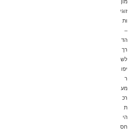
מון
זוגי
ות
–
הד
רך
לש
יפו
ר
מע
רכ
ת
הי
חס