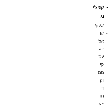
קואצ'י
נג
עסקי
קו
אצ'
ינג
עס
קי
ממ
וק
ד
תו
צא