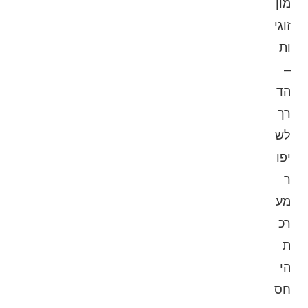
מון
זוגי
ות
–
הד
רך
לש
יפו
ר
מע
רכ
ת
הי
חס