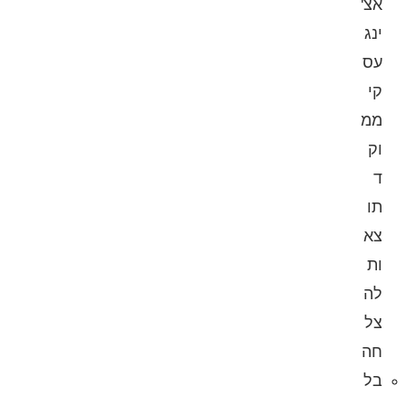
אצ'
ינג
עס
קי
ממ
וק
ד
תו
צא
ות
לה
צל
חה
בל