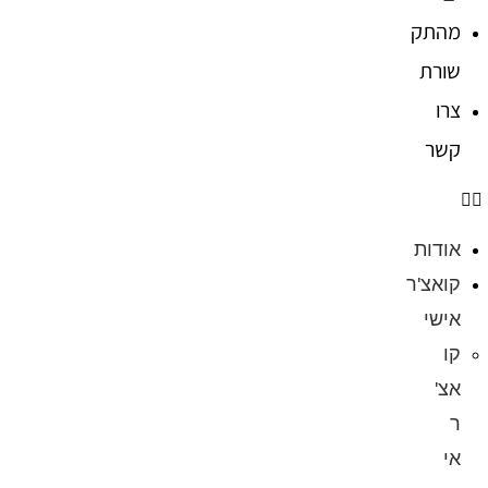
מהתק
שורת
צרו
קשר
אודות
קואצ'ר
אישי
קו
אצ'
ר
אי