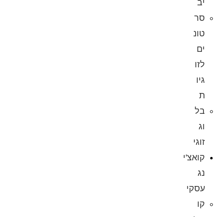
יב
סר
טונ
ים
לזו
גיו
ת
בל
וג
זוגי
קואצ'י
נג
עסקי
קו