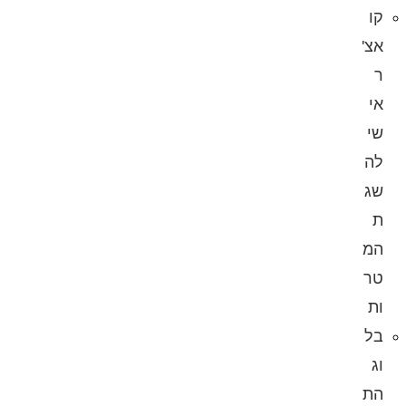
קו
אצ'
ר
אי
שי
לה
שג
ת
המ
טר
ות
בל
וג
הת