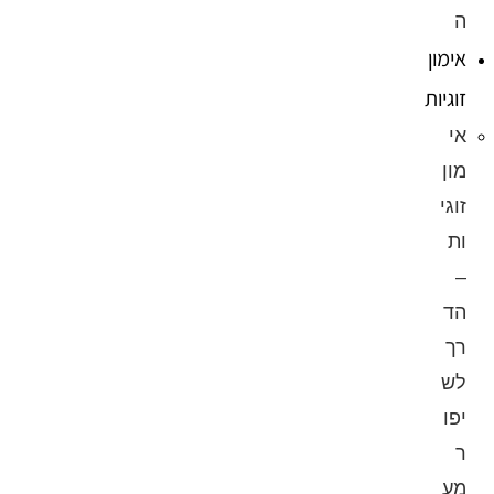
ה
אימון
זוגיות
אי
מון
זוגי
ות
–
הד
רך
לש
יפו
ר
מע