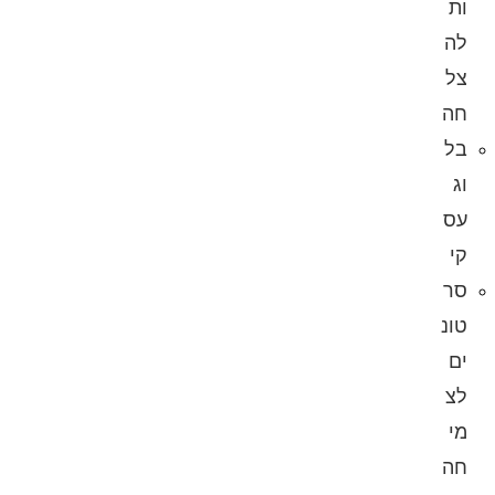
ות
לה
צל
חה
בל
וג
עס
קי
סר
טונ
ים
לצ
מי
חה