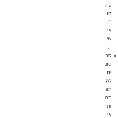
פת
חו
ת
אי
שי
ת
סר
טונ
ים
לה
תפ
תח
ות
אי