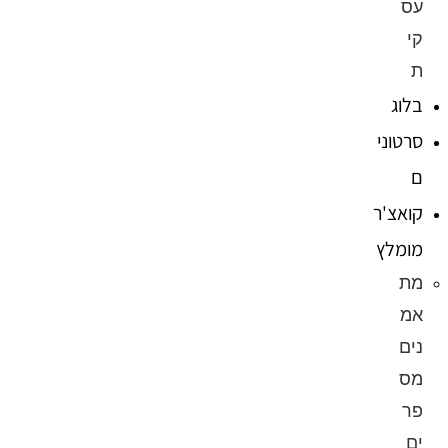
עס
קי
ת
בלוג
סרטוני
ם
קואצ'ר
מומלץ
מת
אמ
נים
מס
פר
ים