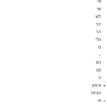
אי
שי
לש
ינוי
הר
גלי
ם
–
הפ
סג
ה
אימון
זוגיות
אי