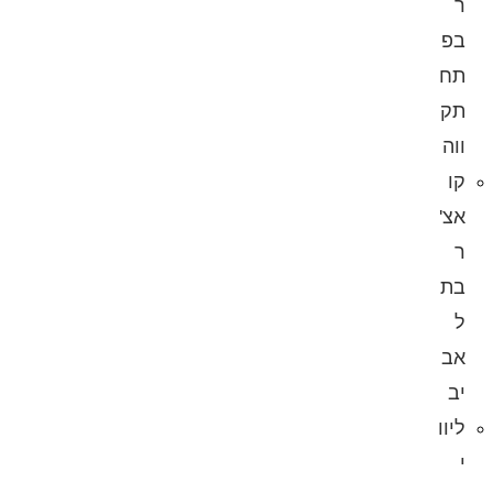
ר
בפ
תח
תק
ווה
קו
אצ'
ר
בת
ל
אב
יב
ליוו
י