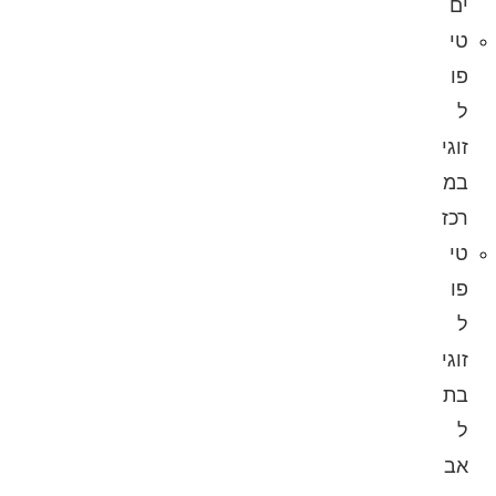
ים
טי
פו
ל
זוגי
במ
רכז
טי
פו
ל
זוגי
בת
ל
אב