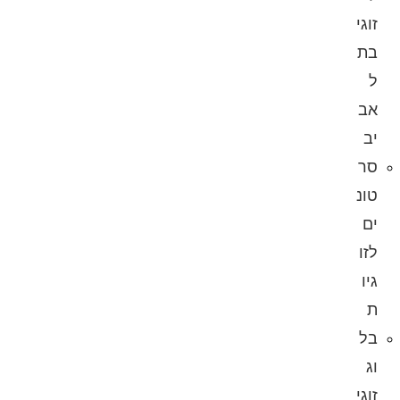
זוגי
בת
ל
אב
יב
סר
טונ
ים
לזו
גיו
ת
בל
וג
זוגי