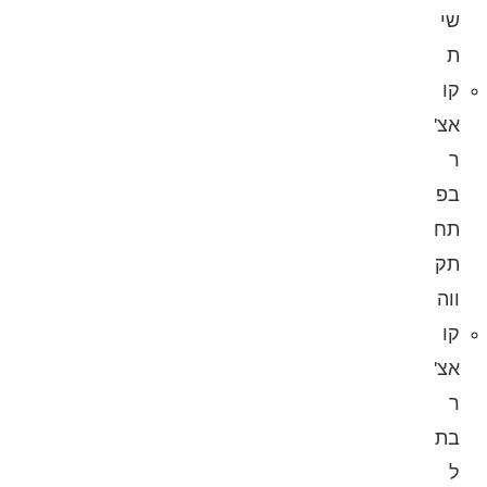
שי
ת
קו
אצ'
ר
בפ
תח
תק
ווה
קו
אצ'
ר
בת
ל