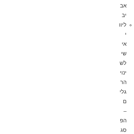
אב
יב
ליוו
י
אי
שי
לש
ינוי
הר
גלי
ם
–
הפ
סג