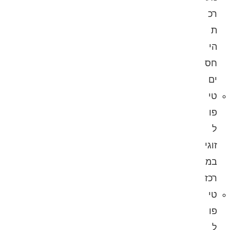
רכ
ת
הי
חס
ים
טי
פו
ל
זוגי
במ
רכז
טי
פו
ל