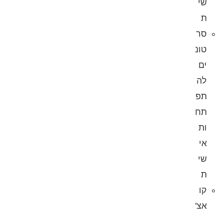
שי
ת
סר
טונ
ים
לה
תפ
תח
ות
אי
שי
ת
קו
אצ'