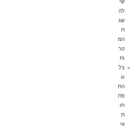
שי
לה
שג
ת
המ
טר
ות
בל
וג
הת
פת
חו
ת
אי