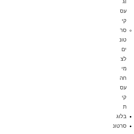
וג
עס
קי
סר
טונ
ים
לצ
מי
חה
עס
קי
ת
בלוג
סרטונ