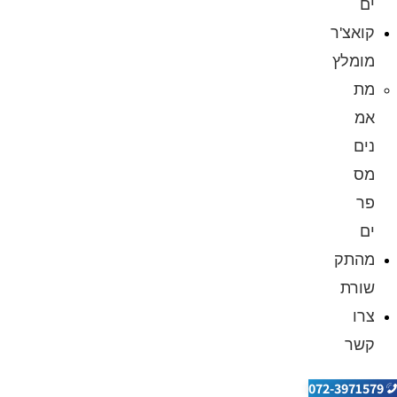
ים
קואצ'ר
מומלץ
מת
אמ
נים
מס
פר
ים
מהתק
שורת
צרו
קשר
072-3971579