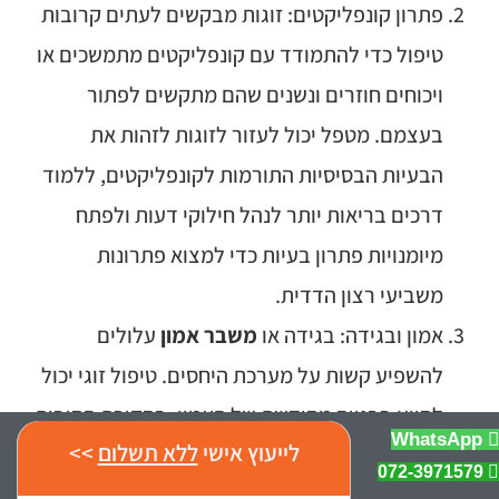
פתרון קונפליקטים: זוגות מבקשים לעתים קרובות
טיפול כדי להתמודד עם קונפליקטים מתמשכים או
ויכוחים חוזרים ונשנים שהם מתקשים לפתור
בעצמם. מטפל יכול לעזור לזוגות לזהות את
הבעיות הבסיסיות התורמות לקונפליקטים, ללמוד
דרכים בריאות יותר לנהל חילוקי דעות ולפתח
מיומנויות פתרון בעיות כדי למצוא פתרונות
משביעי רצון הדדית.
אמון ובגידה: בגידה או
משבר אמון
עלולים
להשפיע קשות על מערכת היחסים. טיפול זוגי יכול
לסייע בבנייה מחודשת של האמון, בחקירת הסיבות
WhatsApp
לייעוץ אישי
ללא תשלום
>>
מאחורי הבגידה, ובעבודה דרך הכאב הרגשי
072-3971579
והטראומה שנגרמו מהפרה. המטפל יכול להדריך