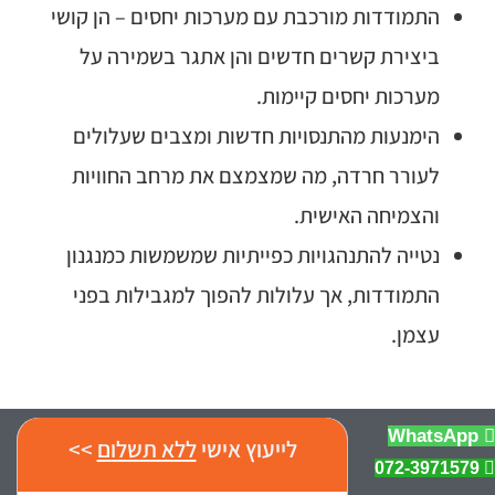
התמודדות מורכבת עם מערכות יחסים – הן קושי
ביצירת קשרים חדשים והן אתגר בשמירה על
מערכות יחסים קיימות.
הימנעות מהתנסויות חדשות ומצבים שעלולים
לעורר חרדה, מה שמצמצם את מרחב החוויות
והצמיחה האישית.
נטייה להתנהגויות כפייתיות שמשמשות כמנגנון
התמודדות, אך עלולות להפוך למגבילות בפני
עצמן.
WhatsApp
לייעוץ אישי
ללא תשלום
>>
אם אתם סובלים מהתסמינים הללו, קרוב לוודאי
072-3971579
שאתם סובלים מחרדה כזאת או אחרת. אך לא כל