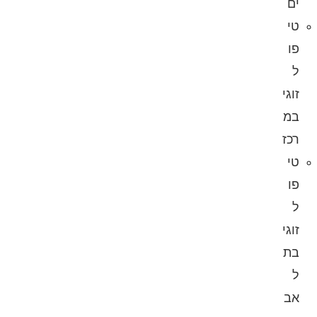
ים
טי
פו
ל
זוגי
במ
רכז
טי
פו
ל
זוגי
בת
ל
אב