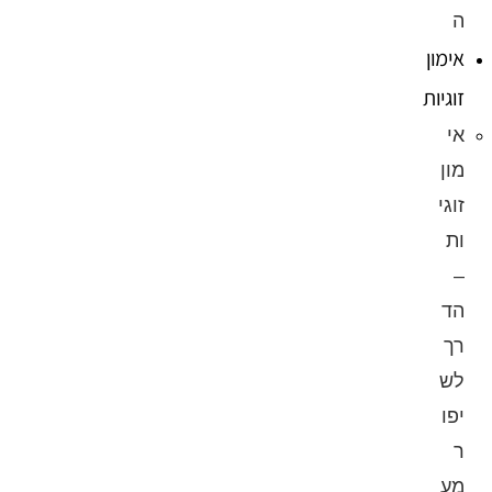
ה
אימון
זוגיות
אי
מון
זוגי
ות
–
הד
רך
לש
יפו
ר
מע