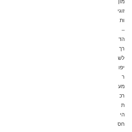
מון
זוגי
ות
–
הד
רך
לש
יפו
ר
מע
רכ
ת
הי
חס