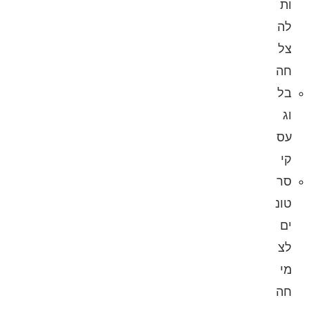
ות
לה
צל
חה
בל
וג
עס
קי
סר
טונ
ים
לצ
מי
חה