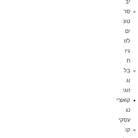
יב
סר
טונ
ים
לזו
גיו
ת
בל
וג
זוגי
קואצ'י
נג
עסקי
קו