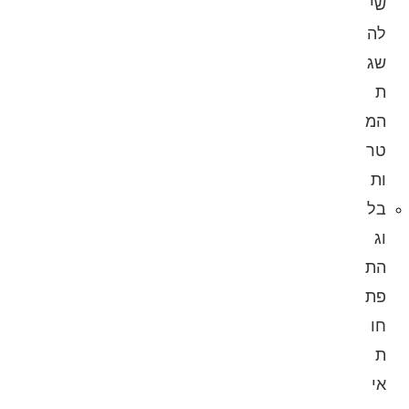
שי
לה
שג
ת
המ
טר
ות
בל
וג
הת
פת
חו
ת
אי