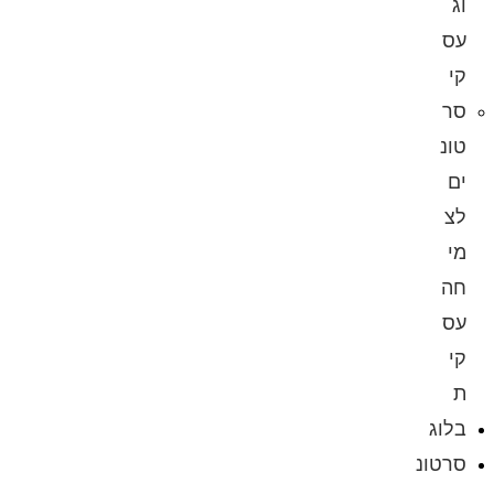
וג
עס
קי
סר
טונ
ים
לצ
מי
חה
עס
קי
ת
בלוג
סרטונ