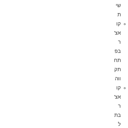
שי
ת
קו
אצ'
ר
בפ
תח
תק
ווה
קו
אצ'
ר
בת
ל