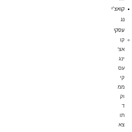
קואצ'י
נג
עסקי
קו
אצ'
ינג
עס
קי
ממ
וק
ד
תו
צא