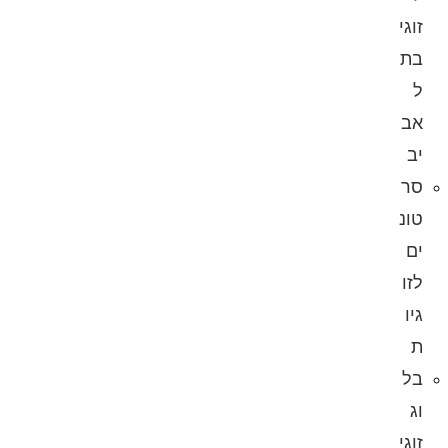
זוגי
בת
ל
אב
יב
סר
טונ
ים
לזו
גיו
ת
בל
וג
זוגי