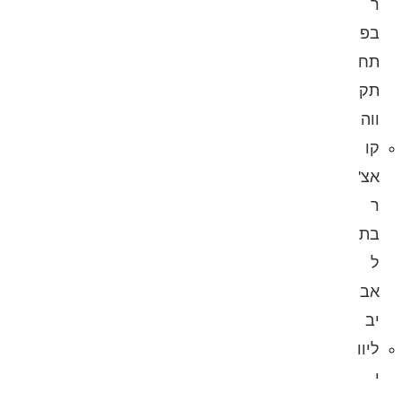
ר
בפ
תח
תק
ווה
קו
אצ'
ר
בת
ל
אב
יב
ליוו
י