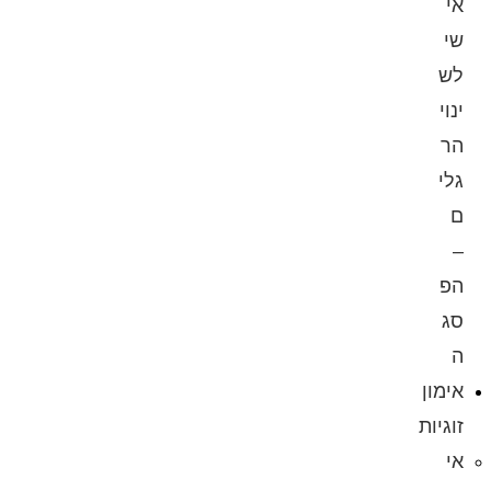
אי
שי
לש
ינוי
הר
גלי
ם
–
הפ
סג
ה
אימון
זוגיות
אי