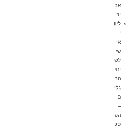
אב
יב
ליוו
י
אי
שי
לש
ינוי
הר
גלי
ם
–
הפ
סג