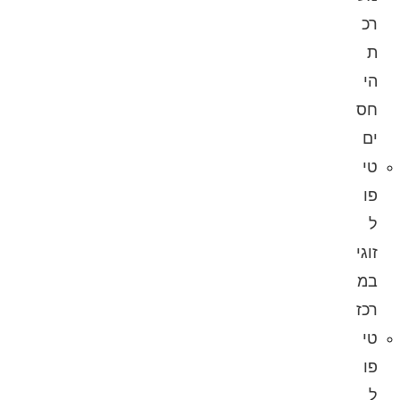
רכ
ת
הי
חס
ים
טי
פו
ל
זוגי
במ
רכז
טי
פו
ל