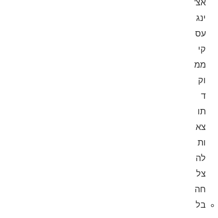
אצ'
ינג
עס
קי
ממ
וק
ד
תו
צא
ות
לה
צל
חה
בל