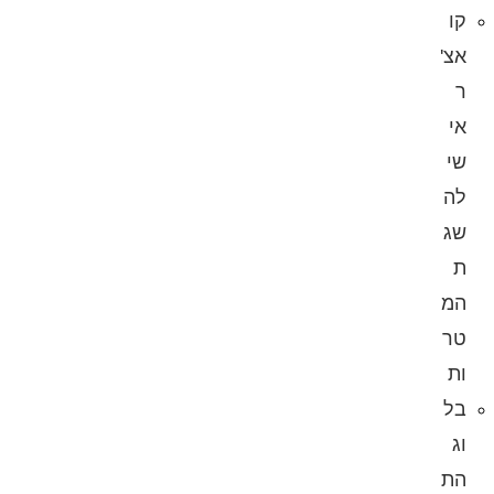
קו
אצ'
ר
אי
שי
לה
שג
ת
המ
טר
ות
בל
וג
הת