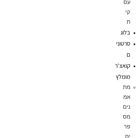
עס
קי
ת
בלוג
סרטוני
ם
קואצ'ר
מומלץ
מת
אמ
נים
מס
פר
ים