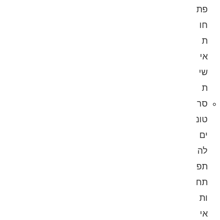
פת
חו
ת
אי
שי
ת
סר
טונ
ים
לה
תפ
תח
ות
אי