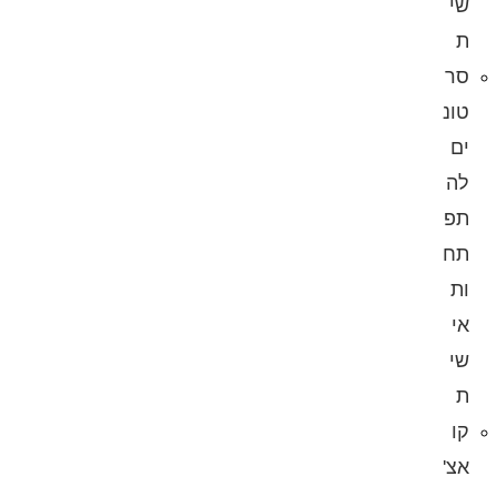
שי
ת
סר
טונ
ים
לה
תפ
תח
ות
אי
שי
ת
קו
אצ'