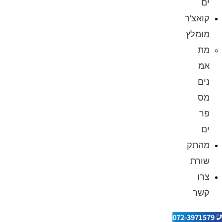
ים
קואצ'ר
מומלץ
מת
אמ
נים
מס
פר
ים
מהתק
שורת
צרו
קשר
072-3971579