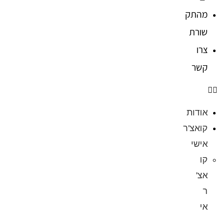
מהתק
שורת
צרו
קשר
אודות
קואצ'ר
אישי
קו
אצ'
ר
אי