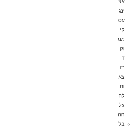
אצ'
ינג
עס
קי
ממ
וק
ד
תו
צא
ות
לה
צל
חה
בל