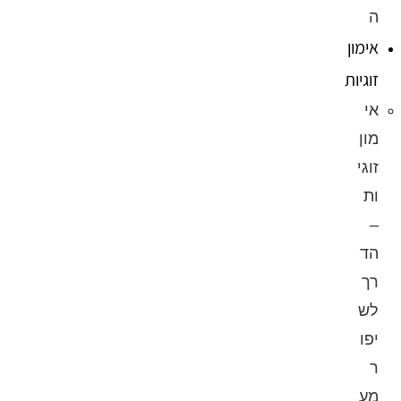
ה
אימון
זוגיות
אי
מון
זוגי
ות
–
הד
רך
לש
יפו
ר
מע