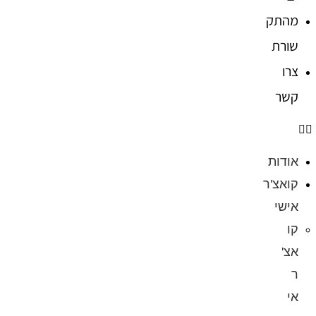
מהתק
שורת
צרו
קשר
אודות
קואצ'ר
אישי
קו
אצ'
ר
אי