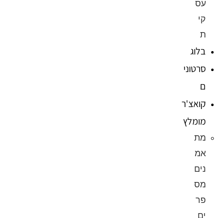
עס
קי
ת
בלוג
סרטוני
ם
קואצ'ר
מומלץ
מת
אמ
נים
מס
פר
ים