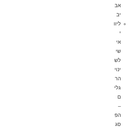
אב
יב
ליוו
י
אי
שי
לש
ינוי
הר
גלי
ם
–
הפ
סג