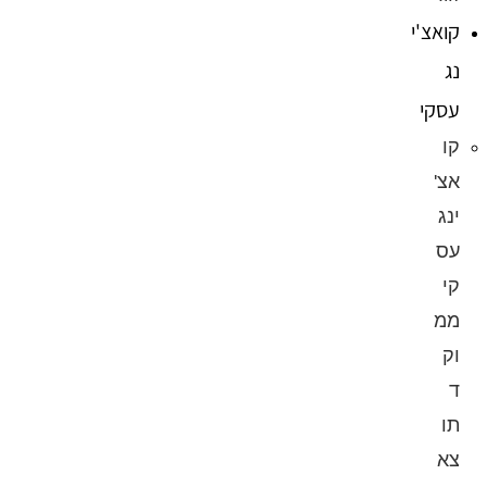
קואצ'י
נג
עסקי
קו
אצ'
ינג
עס
קי
ממ
וק
ד
תו
צא