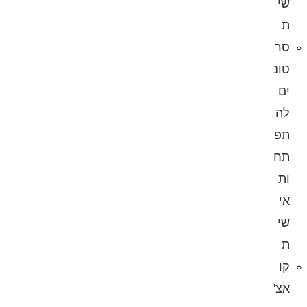
שי
ת
סר
טונ
ים
לה
תפ
תח
ות
אי
שי
ת
קו
אצ'