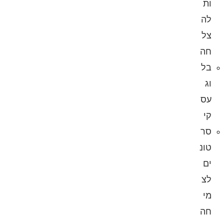
ות
לה
צל
חה
בל
וג
עס
קי
סר
טונ
ים
לצ
מי
חה