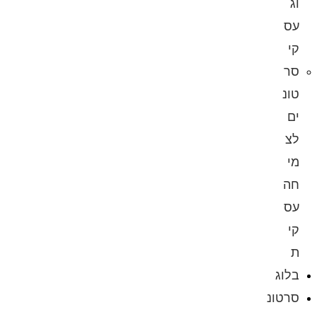
וג
עס
קי
סר
טונ
ים
לצ
מי
חה
עס
קי
ת
בלוג
סרטונ