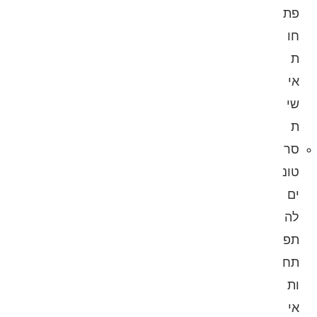
פת
חו
ת
אי
שי
ת
סר
טונ
ים
לה
תפ
תח
ות
אי