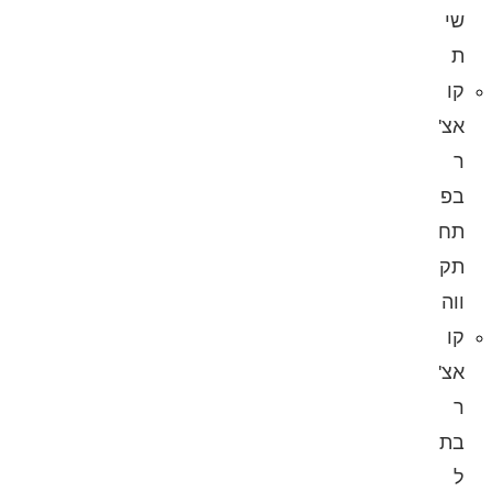
שי
ת
קו
אצ'
ר
בפ
תח
תק
ווה
קו
אצ'
ר
בת
ל