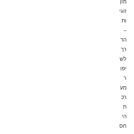
מון
זוגי
ות
–
הד
רך
לש
יפו
ר
מע
רכ
ת
הי
חס