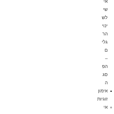
אי
שי
לש
ינוי
הר
גלי
ם
–
הפ
סג
ה
אימון
זוגיות
אי