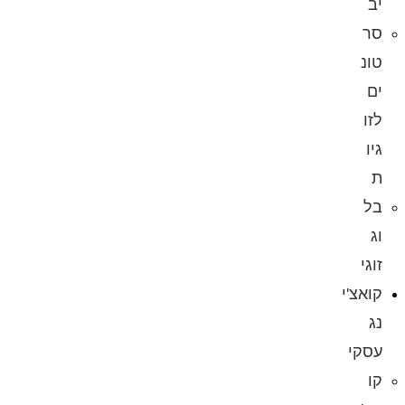
יב
סר
טונ
ים
לזו
גיו
ת
בל
וג
זוגי
קואצ'י
נג
עסקי
קו