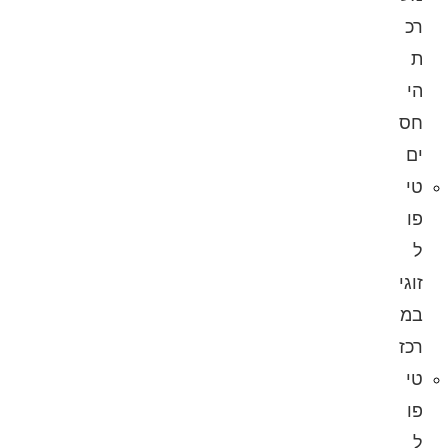
רכ
ת
הי
חס
ים
טי
פו
ל
זוגי
במ
רכז
טי
פו
ל