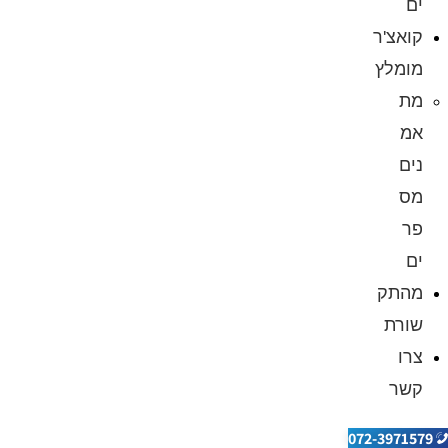
ים
קואצ'ר
מומלץ
מת
אמ
נים
מס
פר
ים
מהתק
שורת
צרו
קשר
072-3971579