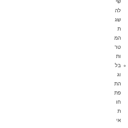
שי
לה
שג
ת
המ
טר
ות
בל
וג
הת
פת
חו
ת
אי