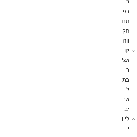
ר
בפ
תח
תק
ווה
קו
אצ'
ר
בת
ל
אב
יב
ליוו
י