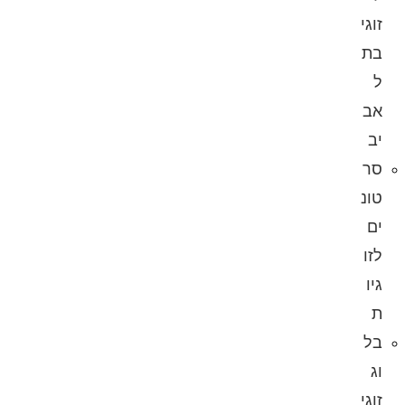
זוגי
בת
ל
אב
יב
סר
טונ
ים
לזו
גיו
ת
בל
וג
זוגי