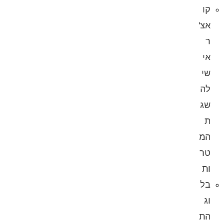
קו
אצ'
ר
אי
שי
לה
שג
ת
המ
טר
ות
בל
וג
הת