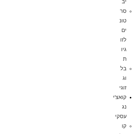
יב
סר
טונ
ים
לזו
גיו
ת
בל
וג
זוגי
קואצ'י
נג
עסקי
קו