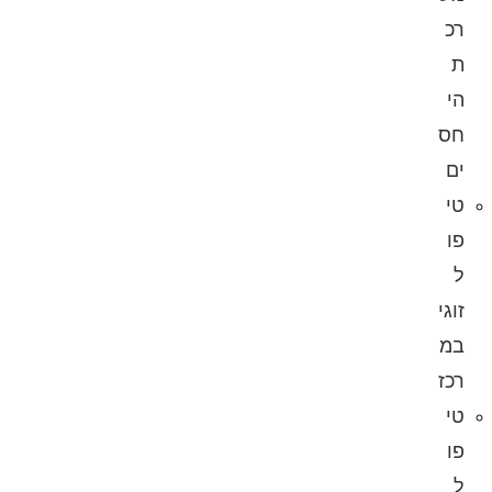
רכ
ת
הי
חס
ים
טי
פו
ל
זוגי
במ
רכז
טי
פו
ל