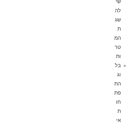
שי
לה
שג
ת
המ
טר
ות
בל
וג
הת
פת
חו
ת
אי