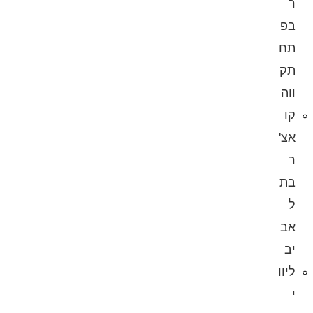
ר
בפ
תח
תק
ווה
קו
אצ'
ר
בת
ל
אב
יב
ליוו
י