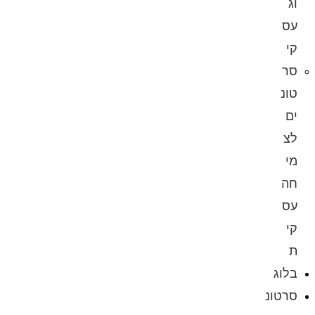
וג
עס
קי
סר
טונ
ים
לצ
מי
חה
עס
קי
ת
בלוג
סרטונ