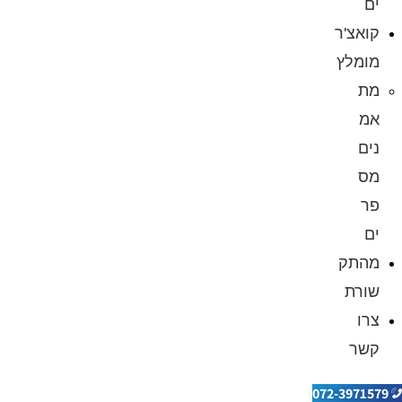
ים
קואצ'ר
מומלץ
מת
אמ
נים
מס
פר
ים
מהתק
שורת
צרו
קשר
072-3971579