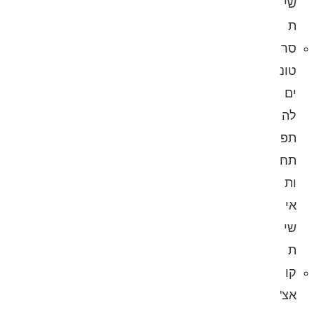
שי
ת
סר
טונ
ים
לה
תפ
תח
ות
אי
שי
ת
קו
אצ'