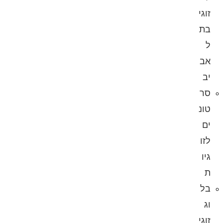
זוגי
בת
ל
אב
יב
סר
טונ
ים
לזו
גיו
ת
בל
וג
זוגי