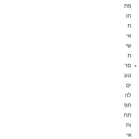
פת
חו
ת
אי
שי
ת
סר
טונ
ים
לה
תפ
תח
ות
אי