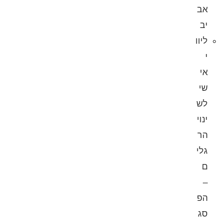
אב
יב
ליוו
י
אי
שי
לש
ינוי
הר
גלי
ם
–
הפ
סג