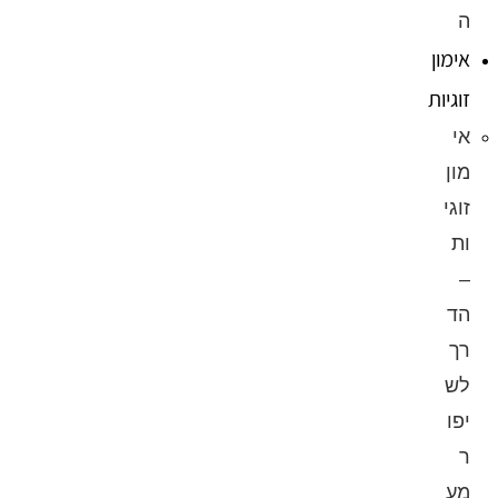
ה
אימון
זוגיות
אי
מון
זוגי
ות
–
הד
רך
לש
יפו
ר
מע