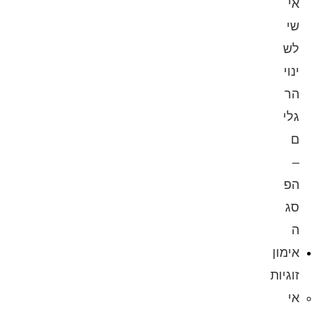
אי
שי
לש
ינוי
הר
גלי
ם
–
הפ
סג
ה
אימון
זוגיות
אי