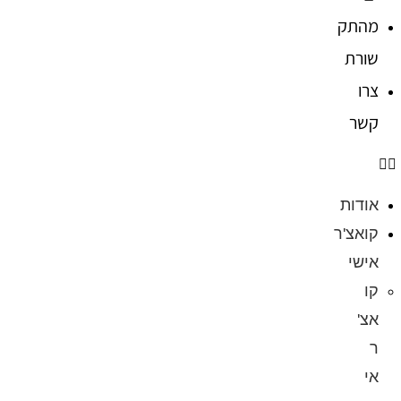
מהתק
שורת
צרו
קשר
אודות
קואצ'ר
אישי
קו
אצ'
ר
אי