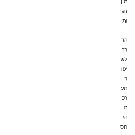
מון
זוגי
ות
–
הד
רך
לש
יפו
ר
מע
רכ
ת
הי
חס