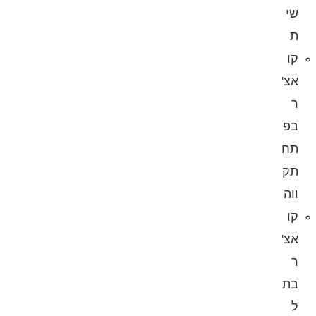
שי
ת
קו
אצ'
ר
בפ
תח
תק
ווה
קו
אצ'
ר
בת
ל