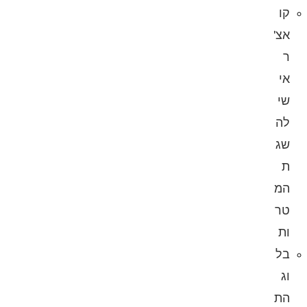
קו
אצ'
ר
אי
שי
לה
שג
ת
המ
טר
ות
בל
וג
הת