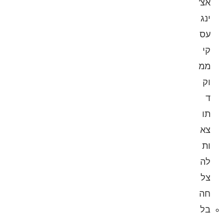
אצ'
ינג
עס
קי
ממ
וק
ד
תו
צא
ות
לה
צל
חה
בל