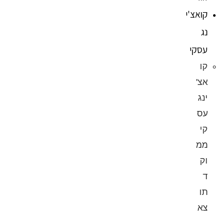
קואצ'י
נג
עסקי
קו
אצ'
ינג
עס
קי
ממ
וק
ד
תו
צא