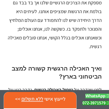
מספקת את הצרכים הרגשיים שלנו אך בד בבד גם
בולמת את הרגשות שמציפים אותנו. לעיתים היא
הדרך היחידה שיש לנו להתמודד עם העולם המלחיץ
והמנוכר ולתפקד בו. כשקשה לנו, אנחנו אוכלים;
וכשאנחנו אוכלים בגלל הקושי, אנחנו סובלים מאכילה
רגשית.
ואיך האכילה הרגשית קשורה למצב
הביטחוני בארץ?
לפני שנדבר על
טיפול באכילה רגשית
, נדבר רגע על
WhatsApp
המצב הביטחוני בארץ. למה? כי זה חשוב; כי זה נדרש
לייעוץ אישי
ללא תשלום
>>
072-3971579
ומתבקש. לכולנו ברור שהחיים בארץ שלנו נעים