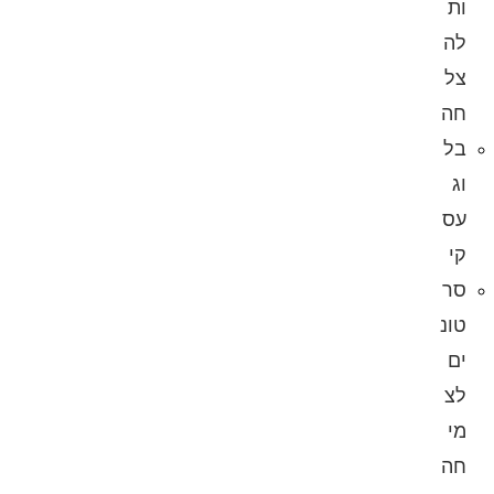
ות
לה
צל
חה
בל
וג
עס
קי
סר
טונ
ים
לצ
מי
חה