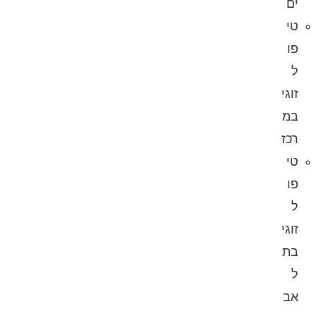
ים
טי
פו
ל
זוגי
במ
רכז
טי
פו
ל
זוגי
בת
ל
אב