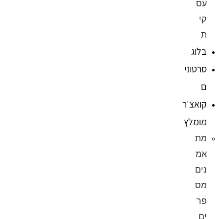
עס
קי
ת
בלוג
סרטוני
ם
קואצ'ר
מומלץ
מת
אמ
נים
מס
פר
ים