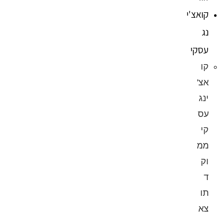
קואצ'י
נג
עסקי
קו
אצ'
ינג
עס
קי
ממ
וק
ד
תו
צא