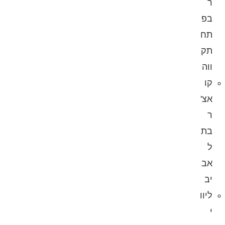
ר
בפ
תח
תק
ווה
קו
אצ'
ר
בת
ל
אב
יב
ליוו
י