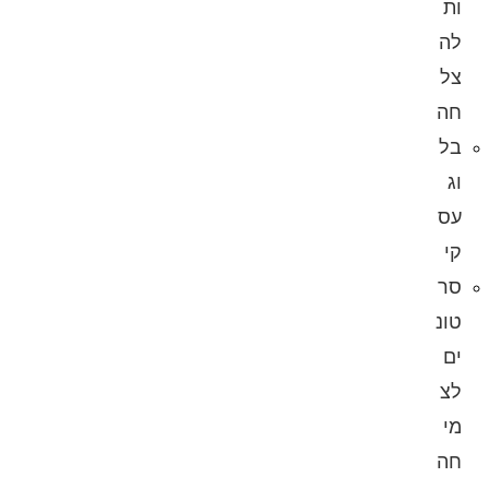
ות
לה
צל
חה
בל
וג
עס
קי
סר
טונ
ים
לצ
מי
חה