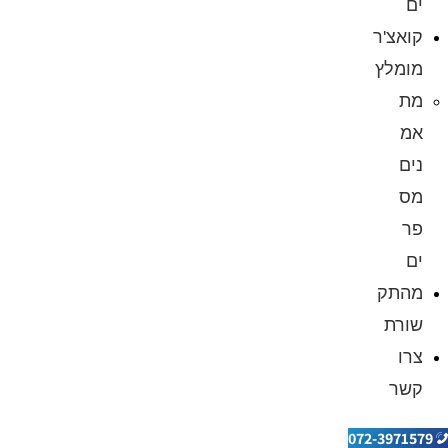
ים
קואצ'ר
מומלץ
מת
אמ
נים
מס
פר
ים
מהתק
שורת
צרו
קשר
072-3971579