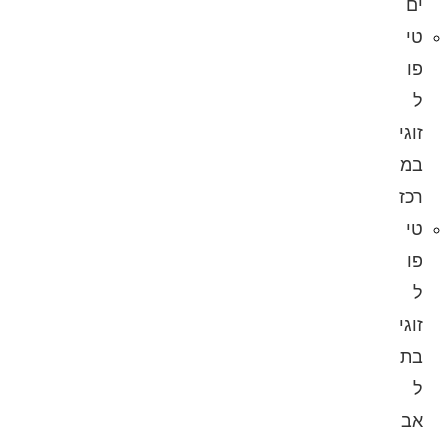
ים
טי
פו
ל
זוגי
במ
רכז
טי
פו
ל
זוגי
בת
ל
אב