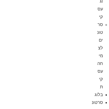
וג
עס
קי
סר
טונ
ים
לצ
מי
חה
עס
קי
ת
בלוג
סרטונ