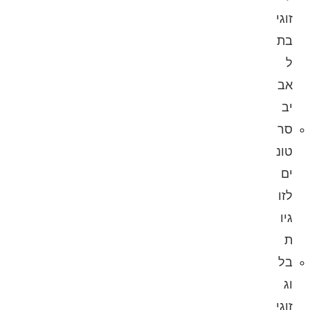
זוגי
בת
ל
אב
יב
סר
טונ
ים
לזו
גיו
ת
בל
וג
זוגי