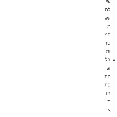
שי
לה
שג
ת
המ
טר
ות
בל
וג
הת
פת
חו
ת
אי