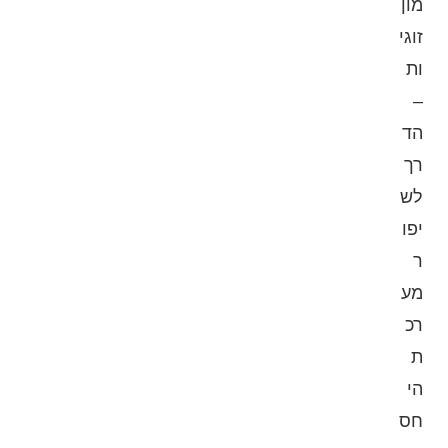
מון
זוגי
ות
–
הד
רך
לש
יפו
ר
מע
רכ
ת
הי
חס