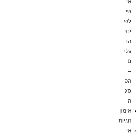
אי
שי
לש
ינוי
הר
גלי
ם
–
הפ
סג
ה
אימון
זוגיות
אי