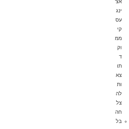
אצ'
ינג
עס
קי
ממ
וק
ד
תו
צא
ות
לה
צל
חה
בל