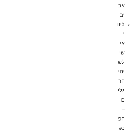
אב
יב
ליוו
י
אי
שי
לש
ינוי
הר
גלי
ם
–
הפ
סג