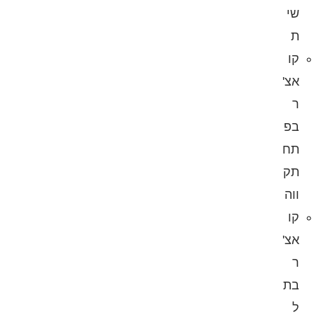
שי
ת
קו
אצ'
ר
בפ
תח
תק
ווה
קו
אצ'
ר
בת
ל