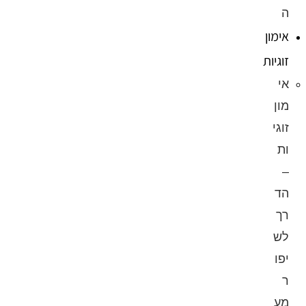
ה
אימון
זוגיות
אי
מון
זוגי
ות
–
הד
רך
לש
יפו
ר
מע