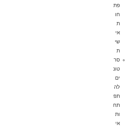
פת
חו
ת
אי
שי
ת
סר
טונ
ים
לה
תפ
תח
ות
אי