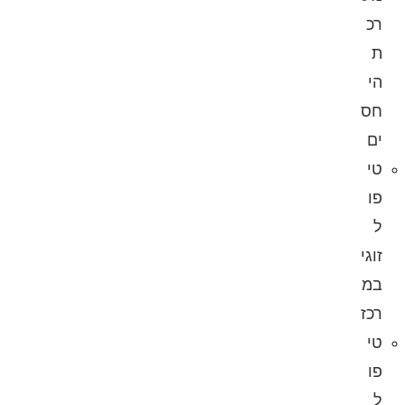
רכ
ת
הי
חס
ים
טי
פו
ל
זוגי
במ
רכז
טי
פו
ל