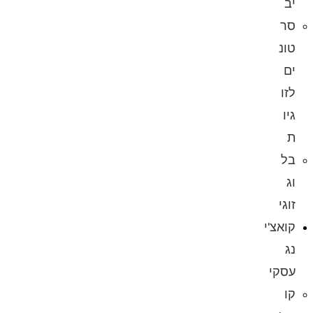
יב
סר
טונ
ים
לזו
גיו
ת
בל
וג
זוגי
קואצ'י
נג
עסקי
קו