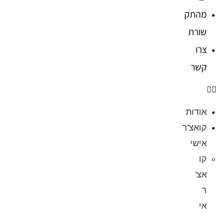
מהתק
שורת
צרו
קשר
אודות
קואצ'ר
אישי
קו
אצ'
ר
אי