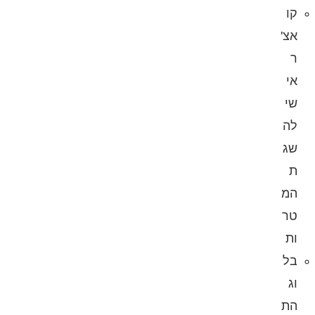
קו
אצ'
ר
אי
שי
לה
שג
ת
המ
טר
ות
בל
וג
הת